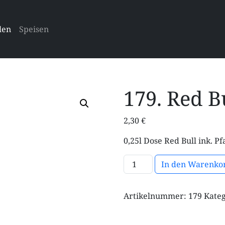
len
Speisen
179. Red B
2,30
€
0,25l Dose Red Bull ink. P
179. Red Bull Menge
In den Warenko
Artikelnummer:
179
Kate