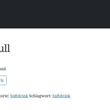
ull
fand
rb
gorie:
Softdrink
Schlagwort:
Softdrink