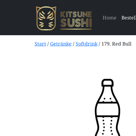
Home
Bestel
Start
/
Getränke
/
Softdrink
/ 179. Red Bull