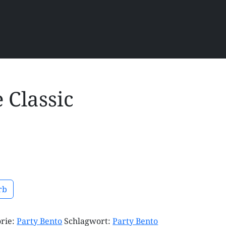
 Classic
rb
rie:
Party Bento
Schlagwort:
Party Bento