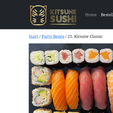
Home
Bestel
Start
/
Party Bento
/ 21. Kitsune Classic