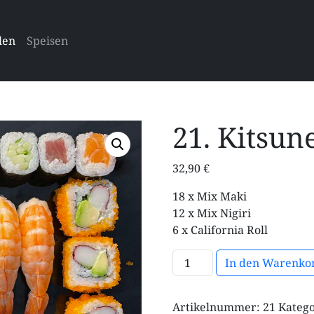
len
Speisen
21. Kitsune
32,90
€
18 x Mix Maki
12 x Mix Nigiri
6 x California Roll
21. Kitsune Classic Menge
In den Warenko
Artikelnummer:
21
Katego