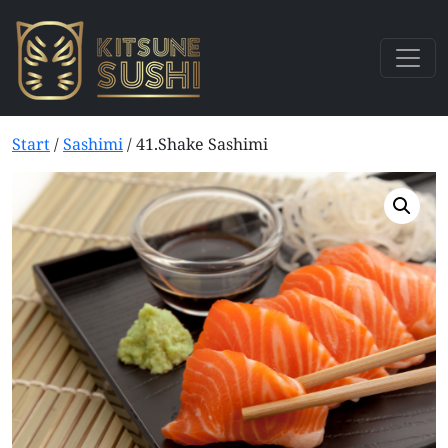
Start
/
Sashimi
/ 41.Shake Sashimi