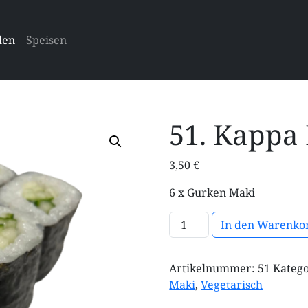
len
Speisen
51. Kappa
3,50
€
6 x Gurken Maki
51. Kappa Maki Menge
In den Warenko
Artikelnummer:
51
Kateg
Maki
,
Vegetarisch