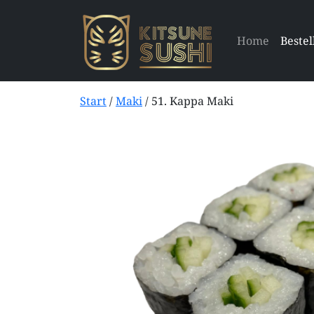
Home
Bestel
Start
/
Maki
/ 51. Kappa Maki