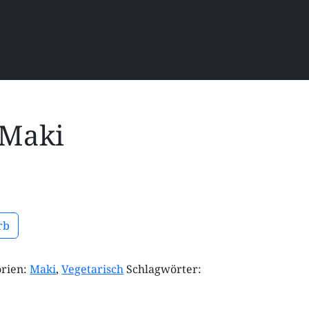
 Maki
rb
orien:
Maki
,
Vegetarisch
Schlagwörter: