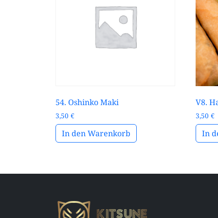
54. Oshinko Maki
V8. H
3,50
€
3,50
€
In den Warenkorb
In 