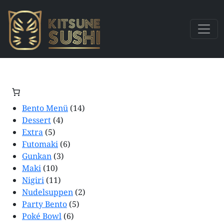
Bento Menü
(14)
Dessert
(4)
Extra
(5)
Futomaki
(6)
Gunkan
(3)
Maki
(10)
Nigiri
(11)
Nudelsuppen
(2)
Party Bento
(5)
Poké Bowl
(6)