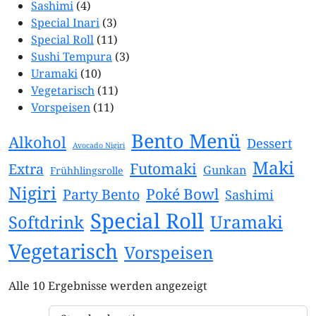
Sashimi
(4)
Special Inari
(3)
Special Roll
(11)
Sushi Tempura
(3)
Uramaki
(10)
Vegetarisch
(11)
Vorspeisen
(11)
Bento Menü
Alkohol
Dessert
Avocado Nigiri
Maki
Futomaki
Extra
Gunkan
Frühhlingsrolle
Nigiri
Poké Bowl
Party Bento
Sashimi
Special Roll
Uramaki
Softdrink
Vegetarisch
Vorspeisen
Alle 10 Ergebnisse werden angezeigt