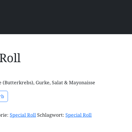
Roll
be (Butterkrebs), Gurke, Salat & Mayonaisse
rb
rie:
Special Roll
Schlagwort:
Special Roll