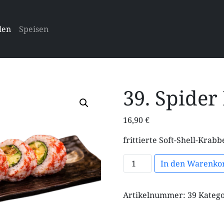
len
Speisen
39. Spider 
16,90
€
frittierte Soft-Shell-Krab
39. Spider Roll Menge
In den Warenko
Artikelnummer:
39
Katego