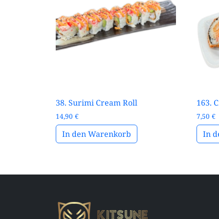
38. Surimi Cream Roll
163. 
14,90
€
7,50
€
In den Warenkorb
In 